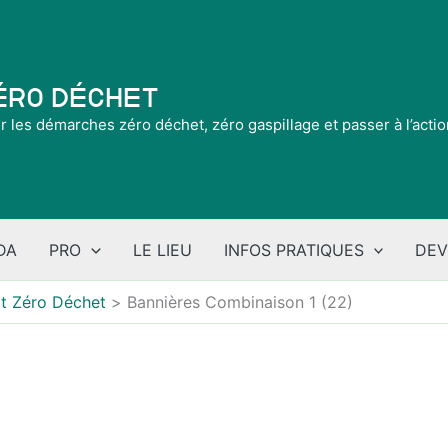
Zéro Déchet
ir les démarches zéro déchet, zéro gaspillage et passer à l’acti
DA
PRO
LE LIEU
INFOS PRATIQUES
DEV
urt Zéro Déchet
Bannières Combinaison 1 (22)