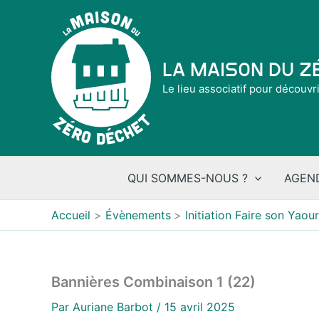
Aller
au
contenu
La Maison du 
Le lieu associatif pour découvr
QUI SOMMES-NOUS ?
AGEN
Accueil
Évènements
Initiation Faire son Yao
Bannières Combinaison 1 (22)
Par
Auriane Barbot
/
15 avril 2025