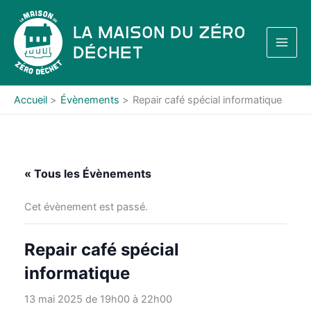
Aller
au
La Maison du Zéro
contenu
Déchet
Accueil
Évènements
Repair café spécial informatique
« Tous les Évènements
Cet évènement est passé.
Repair café spécial
informatique
13 mai 2025 de 19h00
à
22h00