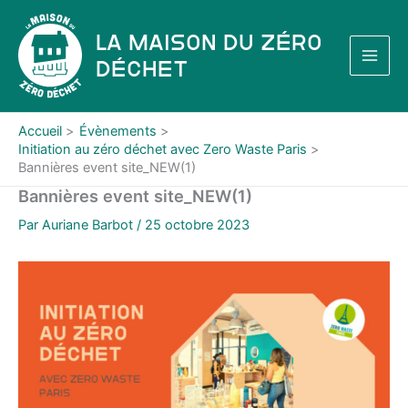
Aller
au
La Maison du Zéro
contenu
Déchet
Accueil
Évènements
Initiation au zéro déchet avec Zero Waste Paris
Bannières event site_NEW(1)
Bannières event site_NEW(1)
Par
Auriane Barbot
/
25 octobre 2023