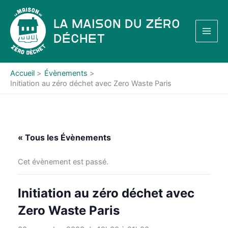
Aller
au
La Maison du Zéro
contenu
Déchet
Accueil
Évènements
Initiation au zéro déchet avec Zero Waste Paris
« Tous les Évènements
Cet évènement est passé.
Initiation au zéro déchet avec
Zero Waste Paris