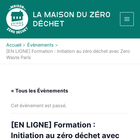
Aller
au
La Maison du Zéro
contenu
Déchet
Accueil
Évènements
[EN LIGNE] Formation : Initiation au zéro déchet avec Zero
Waste Paris
« Tous les Évènements
Cet évènement est passé.
[EN LIGNE] Formation :
Initiation au zéro déchet avec