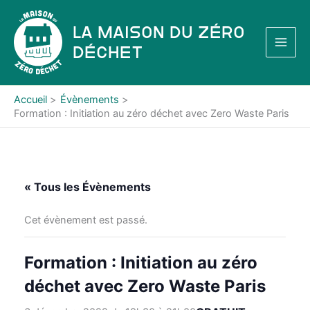
Aller
au
La Maison du Zéro
contenu
Déchet
Accueil
Évènements
Formation : Initiation au zéro déchet avec Zero Waste Paris
« Tous les Évènements
Cet évènement est passé.
Formation : Initiation au zéro
déchet avec Zero Waste Paris