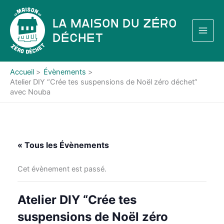
Aller
au
La Maison du Zéro
contenu
Déchet
Accueil
Évènements
Atelier DIY “Crée tes suspensions de Noël zéro déchet”
avec Nouba
« Tous les Évènements
Cet évènement est passé.
Atelier DIY “Crée tes
suspensions de Noël zéro