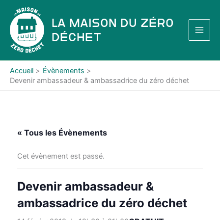
Aller
au
La Maison du Zéro
contenu
Déchet
Accueil
Évènements
Devenir ambassadeur & ambassadrice du zéro déchet
« Tous les Évènements
Cet évènement est passé.
Devenir ambassadeur &
ambassadrice du zéro déchet