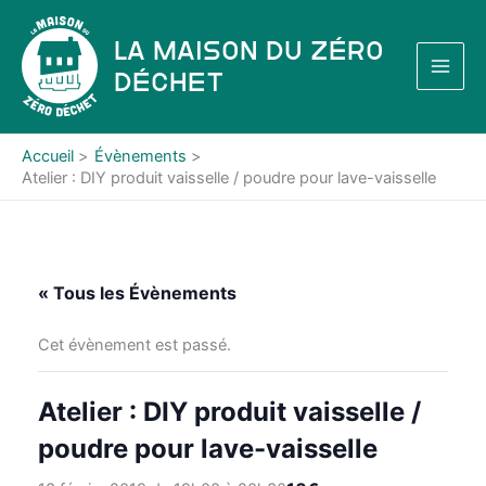
Aller
au
La Maison du Zéro
contenu
Déchet
Accueil
Évènements
Atelier : DIY produit vaisselle / poudre pour lave-vaisselle
« Tous les Évènements
Cet évènement est passé.
Atelier : DIY produit vaisselle /
poudre pour lave-vaisselle