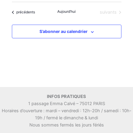
i
e
Aujourd’hui
Évènements
Évènements
suivants
o
n
précédents
n
t
s
S’abonner au calendrier
INFOS PRATIQUES
1 passage Emma Calvé – 75012 PARIS
Horaires d’ouverture : mardi – vendredi : 12h-20h / samedi : 10h-
19h / fermé le dimanche & lundi
Nous sommes fermés les jours fériés