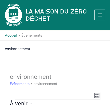
Aller
au
La Maison du Zéro
contenu
Déchet
Accueil
Évènements
environnement
environnement
Évènements
environnement
N
N
L
a
a
i
Évènements
À venir
s
v
v
S