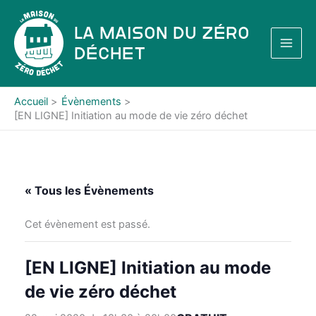
Aller
au
La Maison du Zéro
contenu
Déchet
Accueil
Évènements
[EN LIGNE] Initiation au mode de vie zéro déchet
« Tous les Évènements
Cet évènement est passé.
[EN LIGNE] Initiation au mode
de vie zéro déchet