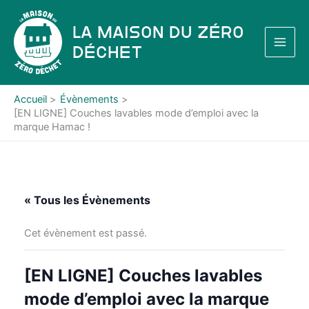
Aller
au
La Maison du Zéro
contenu
Déchet
Accueil
Évènements
[EN LIGNE] Couches lavables mode d’emploi avec la
marque Hamac !
« Tous les Évènements
Cet évènement est passé.
[EN LIGNE] Couches lavables
mode d’emploi avec la marque