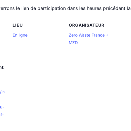
rrons le lien de participation dans les heures précédant l
LIEU
ORGANISATEUR
En ligne
Zero Waste France +
MZD
nt:
/in
u-
f-