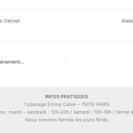
ro Déchet
Ateli
[PRO] [EN LIGNE] – Atelier collectif « Covid et événementiel zéro déchet : quelles solutions ? »
INFOS PRATIQUES
1 passage Emma Calvé – 75012 PARIS
re : mardi – vendredi : 12h-20h / samedi : 10h-19h / fermé 
Nous sommes fermés les jours fériés