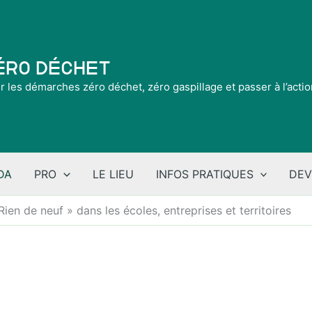
Zéro Déchet
ir les démarches zéro déchet, zéro gaspillage et passer à l’acti
DA
PRO
LE LIEU
INFOS PRATIQUES
DEV
Rien de neuf » dans les écoles, entreprises et territoires