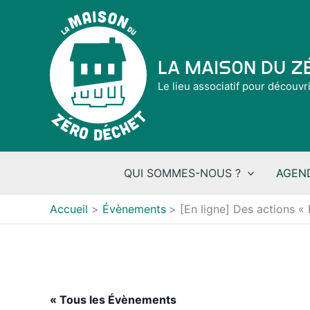
Aller
au
contenu
La Maison du 
Le lieu associatif pour découvr
QUI SOMMES-NOUS ?
AGEN
Accueil
Évènements
[En ligne] Des actions « 
« Tous les Évènements