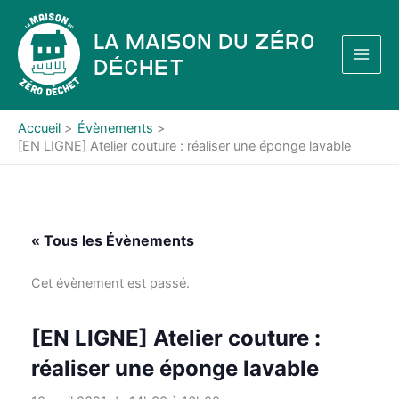
Aller
au
La Maison du Zéro
contenu
Déchet
Accueil
Évènements
[EN LIGNE] Atelier couture : réaliser une éponge lavable
« Tous les Évènements
Cet évènement est passé.
[EN LIGNE] Atelier couture :
réaliser une éponge lavable