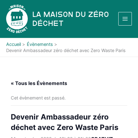
Aller
au
La Maison du Zéro
contenu
Déchet
Accueil
Évènements
Devenir Ambassadeur zéro déchet avec Zero Waste Paris
« Tous les Évènements
Cet évènement est passé.
Devenir Ambassadeur zéro
déchet avec Zero Waste Paris