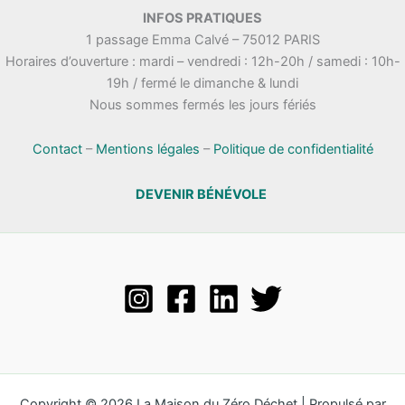
.
INFOS PRATIQUES
t
n
1 passage Emma Calvé – 75012 PARIS
a
e
Horaires d’ouverture : mardi – vendredi : 12h-20h / samedi : 10h-
t
m
19h / fermé le dimanche & lundi
i
e
Nous sommes fermés les jours fériés
o
n
n
t
s
Contact
–
Mentions légales
–
Politique de confidentialité
DEVENIR BÉNÉVOLE
Copyright © 2026 La Maison du Zéro Déchet | Propulsé par