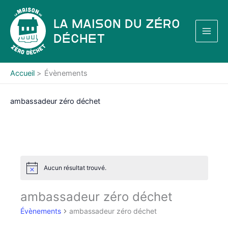
Aller
au
La Maison du Zéro
contenu
Déchet
Accueil
Évènements
ambassadeur zéro déchet
Aucun résultat trouvé.
N
o
t
ambassadeur zéro déchet
i
c
Évènements
ambassadeur zéro déchet
e