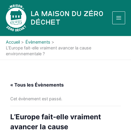
Aller
au
La Maison du Zéro
contenu
Déchet
Accueil
Évènements
L’Europe fait-elle vraiment avancer la cause
environnementale ?
« Tous les Évènements
Cet évènement est passé.
L’Europe fait-elle vraiment
avancer la cause