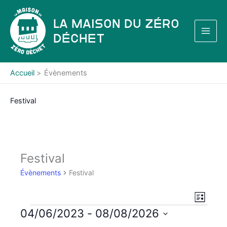
Aller
au
La Maison du Zéro
contenu
Déchet
Accueil
Évènements
Festival
Festival
Évènements
Festival
N
N
L
a
a
i
Évènements
04/06/2023
 - 
08/08/2026
s
v
v
S