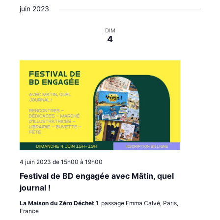
t
i
i
juin 2023
é
e
g
g
l
a
a
e
DIM
4
c
t
t
t
i
i
i
o
o
o
n
n
n
p
d
n
e
a
e
z
r
v
u
c
u
n
o
e
e
n
s
d
a
s
É
4 juin 2023 de 15h00
à
19h00
t
u
v
Festival de BD engagée avec Mâtin, quel
e
l
è
.
journal !
t
n
La Maison du Zéro Déchet
1, passage Emma Calvé, Paris,
a
e
France
t
m