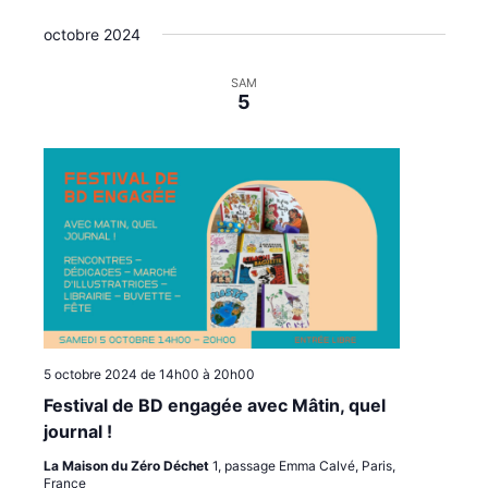
i
e
octobre 2024
o
n
n
t
SAM
s
5
5 octobre 2024 de 14h00
à
20h00
Festival de BD engagée avec Mâtin, quel
journal !
La Maison du Zéro Déchet
1, passage Emma Calvé, Paris,
France