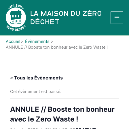
Aller
au
La Maison du Zéro
contenu
Déchet
Accueil
Évènements
ANNULE // Booste ton bonheur avec le Zero Waste !
« Tous les Évènements
Cet évènement est passé.
ANNULE // Booste ton bonheur
avec le Zero Waste !