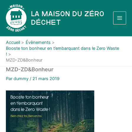
Aller
au
La Maison du Zéro
contenu
Déchet
Accueil
Évènements
Booste ton bonheur en t’embarquant dans le Zero Waste
!
MZD-ZD&Bonheur
MZD-ZD&Bonheur
Par
dummy
/
21 mars 2019