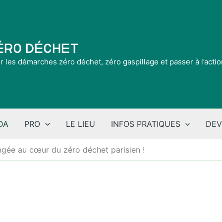
Zéro Déchet
ir les démarches zéro déchet, zéro gaspillage et passer à l’acti
DA
PRO
LE LIEU
INFOS PRATIQUES
DEV
ngée au cœur du zéro déchet parisien !