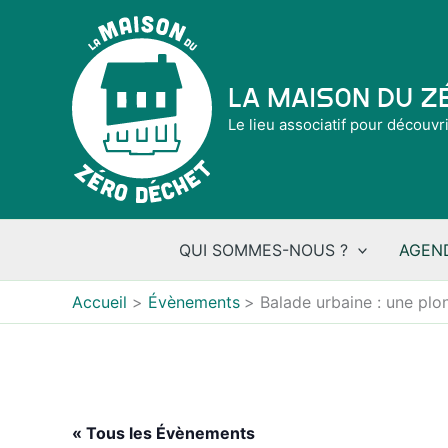
Aller
au
contenu
La Maison du 
Le lieu associatif pour découvr
QUI SOMMES-NOUS ?
AGEN
Accueil
Évènements
Balade urbaine : une plo
« Tous les Évènements