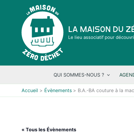
Aller
au
contenu
La Maison du 
Le lieu associatif pour découvr
QUI SOMMES-NOUS ?
AGEN
Accueil
Évènements
B.A.-BA couture à la ma
« Tous les Évènements