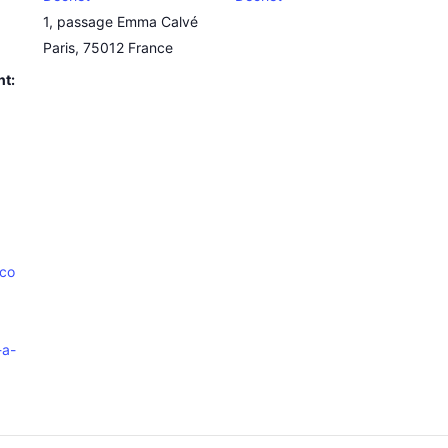
1, passage Emma Calvé
Paris
,
75012
France
nt:
.co
-a-