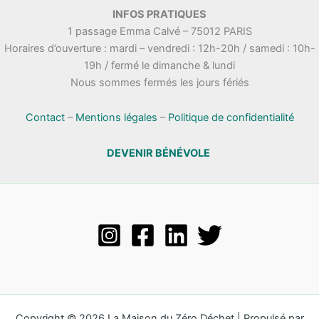
.
INFOS PRATIQUES
t
n
1 passage Emma Calvé – 75012 PARIS
a
e
Horaires d’ouverture : mardi – vendredi : 12h-20h / samedi : 10h-
t
m
19h / fermé le dimanche & lundi
i
e
Nous sommes fermés les jours fériés
o
n
n
t
s
Contact
–
Mentions légales
–
Politique de confidentialité
DEVENIR BÉNÉVOLE
Copyright © 2026 La Maison du Zéro Déchet | Propulsé par