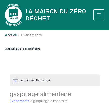
Aller
au
La Maison du Zéro
contenu
Déchet
Accueil
Évènements
gaspillage alimentaire
Aucun résultat trouvé.
N
o
t
gaspillage alimentaire
i
c
Évènements
gaspillage alimentaire
e