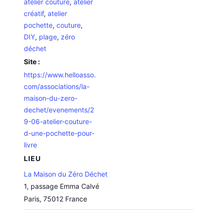
atelier couture
,
atelier
créatif
,
atelier
pochette
,
couture
,
DIY
,
plage
,
zéro
déchet
Site :
https://www.helloasso.
com/associations/la-
maison-du-zero-
dechet/evenements/2
9-06-atelier-couture-
d-une-pochette-pour-
livre
LIEU
La Maison du Zéro Déchet
1, passage Emma Calvé
Paris
,
75012
France