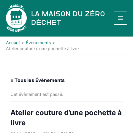
Aller
au
La Maison du Zéro
contenu
Déchet
Accueil
Évènements
Atelier couture d’une pochette à livre
« Tous les Évènements
Cet évènement est passé.
Atelier couture d’une pochette à
livre