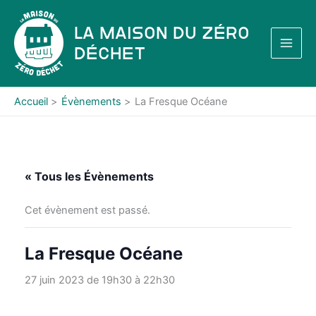
Aller
au
La Maison du Zéro
contenu
Déchet
Accueil
Évènements
La Fresque Océane
« Tous les Évènements
Cet évènement est passé.
La Fresque Océane
27 juin 2023 de 19h30
à
22h30