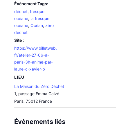
Évènement Tags:
déchet
,
fresque
océane
,
la fresque
océane
,
Océan
,
zéro
déchet
Site :
https://www.billetweb.
fr/atelier-27-06-a-
paris-3h-anime-par-
laure-c-xavier-b
LIEU
La Maison du Zéro Déchet
1, passage Emma Calvé
Paris
,
75012
France
Évènements liés