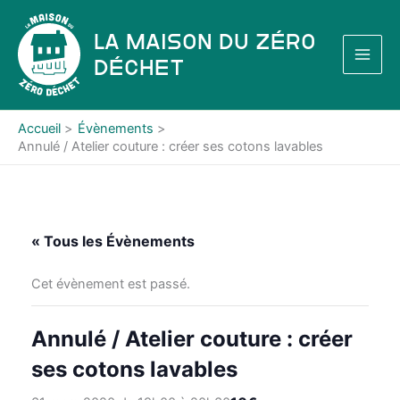
Aller
au
La Maison du Zéro
contenu
Déchet
Accueil
Évènements
Annulé / Atelier couture : créer ses cotons lavables
« Tous les Évènements
Cet évènement est passé.
Annulé / Atelier couture : créer
ses cotons lavables