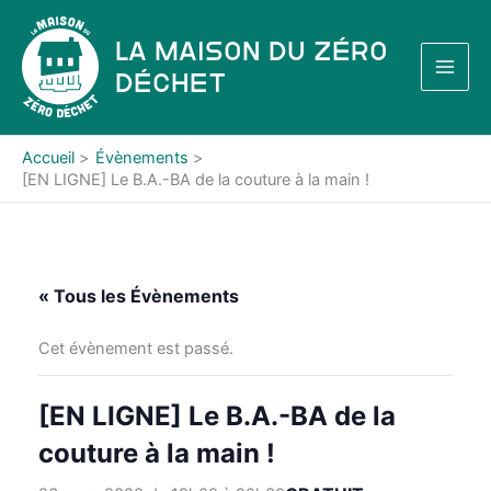
Aller
au
La Maison du Zéro
contenu
Déchet
Accueil
Évènements
[EN LIGNE] Le B.A.-BA de la couture à la main !
« Tous les Évènements
Cet évènement est passé.
[EN LIGNE] Le B.A.-BA de la
couture à la main !