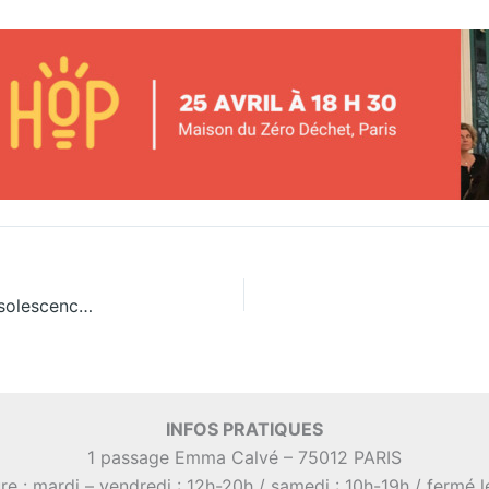
Apéro débat avec l’association HOP (Halte à l’Obsolescence Programmée)
INFOS PRATIQUES
1 passage Emma Calvé – 75012 PARIS
re : mardi – vendredi : 12h-20h / samedi : 10h-19h / fermé 