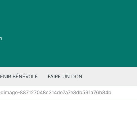
on
ENIR BÉNÉVOLE
FAIRE UN DON
edimage-887127048c314de7a7e8db591a76b84b