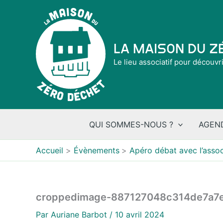
Aller
au
contenu
La Maison du 
Le lieu associatif pour découvr
QUI SOMMES-NOUS ?
AGEN
Accueil
Évènements
Apéro débat avec l’asso
croppedimage-887127048c314de7a7
Par
Auriane Barbot
/
10 avril 2024