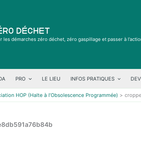
Zéro Déchet
ir les démarches zéro déchet, zéro gaspillage et passer à l’acti
DA
PRO
LE LIEU
INFOS PRATIQUES
DEV
ciation HOP (Halte à l’Obsolescence Programmée)
cropp
e8db591a76b84b