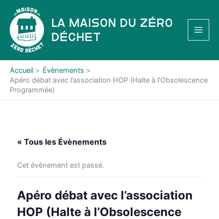
Aller
au
La Maison du Zéro
contenu
Déchet
Accueil
Évènements
Apéro débat avec l’association HOP (Halte à l’Obsolescence
Programmée)
« Tous les Évènements
Cet évènement est passé.
Apéro débat avec l’association
HOP (Halte à l’Obsolescence