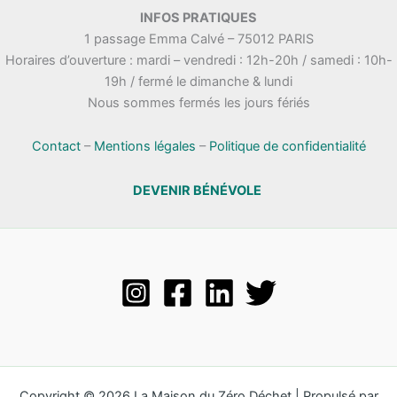
.
INFOS PRATIQUES
t
n
1 passage Emma Calvé – 75012 PARIS
a
e
Horaires d’ouverture : mardi – vendredi : 12h-20h / samedi : 10h-
t
m
19h / fermé le dimanche & lundi
i
e
Nous sommes fermés les jours fériés
o
n
n
t
s
Contact
–
Mentions légales
–
Politique de confidentialité
DEVENIR BÉNÉVOLE
Copyright © 2026 La Maison du Zéro Déchet | Propulsé par