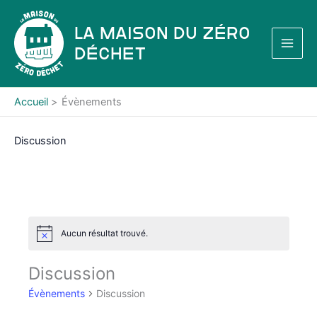
Aller
au
La Maison du Zéro
contenu
Déchet
Accueil
Évènements
Discussion
Aucun résultat trouvé.
N
o
t
Discussion
i
c
Évènements
Discussion
e