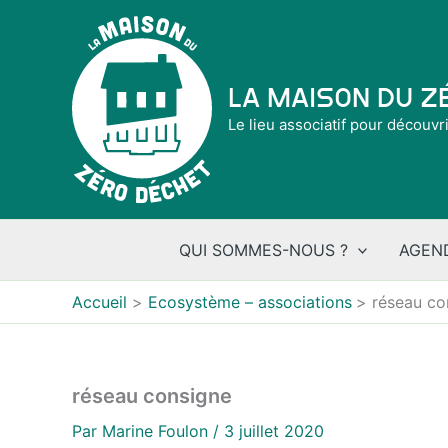
Aller
au
contenu
La Maison du 
Le lieu associatif pour découvr
QUI SOMMES-NOUS ?
AGEN
Accueil
Ecosystème – associations
réseau co
réseau consigne
Par
Marine Foulon
/
3 juillet 2020