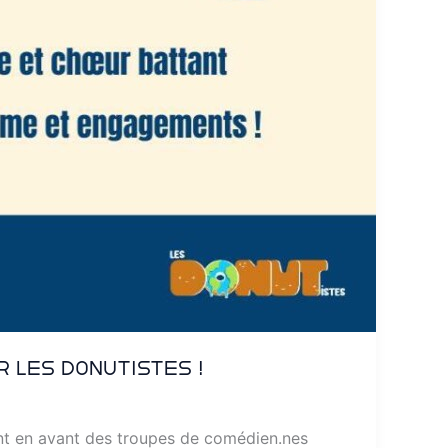
r les DONUTistes !
tant en avant des troupes de comédien.nes