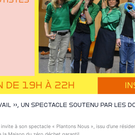
ail », un spectacle soutenu par les DO
 invite à son spectacle « Plantons Nous », issu d’une réside
 la Maison du zéro déchet garanti!