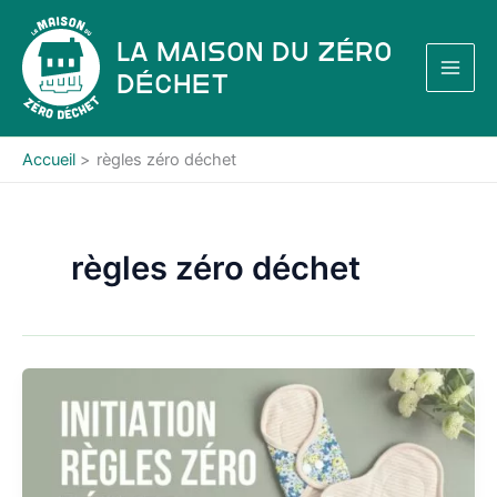
Aller
au
La Maison du Zéro
contenu
Déchet
Accueil
règles zéro déchet
règles zéro déchet