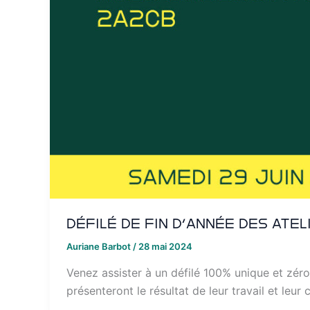
Défilé de fin d’année des ate
Auriane Barbot
/
28 mai 2024
Venez assister à un défilé 100% unique et zéro 
présenteront le résultat de leur travail et leur 