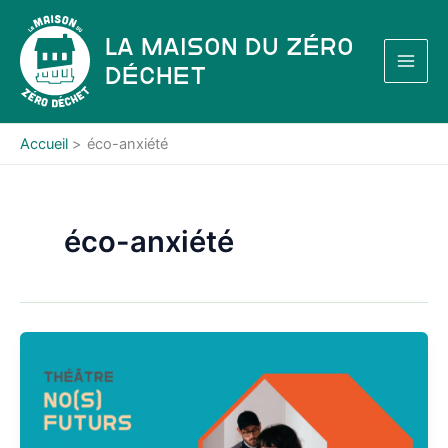
Aller
au
La Maison du Zéro
contenu
Déchet
Accueil
éco-anxiété
éco-anxiété