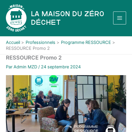
Aller
au
La Maison du Zéro
contenu
Déchet
Accueil
Professionnels
Programme RESSOURCE
RESSOURCE Promo 2
RESSOURCE Promo 2
Par
Admin MZD
/
24 septembre 2024