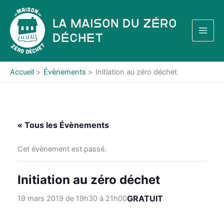
Aller
au
La Maison du Zéro
contenu
Déchet
Accueil
Évènements
Initiation au zéro déchet
« Tous les Évènements
Cet évènement est passé.
Initiation au zéro déchet
GRATUIT
19 mars 2019 de 19h30
à
21h00