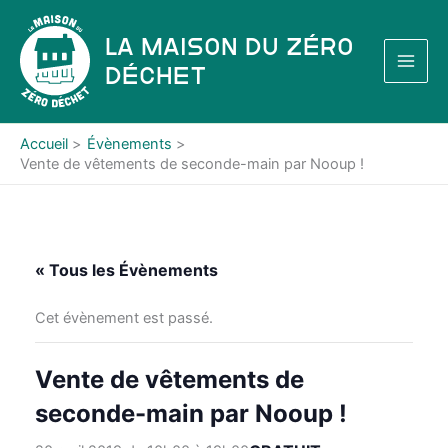
Aller
au
La Maison du Zéro
contenu
Déchet
Accueil
Évènements
Vente de vêtements de seconde-main par Nooup !
« Tous les Évènements
Cet évènement est passé.
Vente de vêtements de
seconde-main par Nooup !