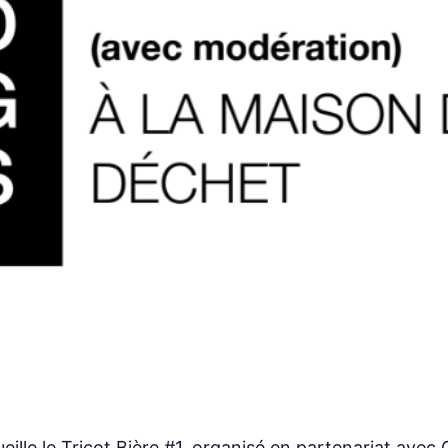
ille le Tricot Bière #1, organisé en partenariat av