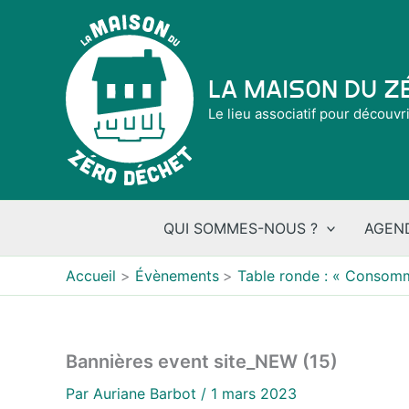
Aller
au
contenu
La Maison du 
Le lieu associatif pour découvr
QUI SOMMES-NOUS ?
AGEN
Accueil
Évènements
Table ronde : « Consomm
Bannières event site_NEW (15)
Par
Auriane Barbot
/
1 mars 2023