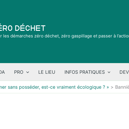
Zéro Déchet
ir les démarches zéro déchet, zéro gaspillage et passer à l’acti
DA
PRO
LE LIEU
INFOS PRATIQUES
DEV
er sans posséder, est-ce vraiment écologique ? »
Bannie