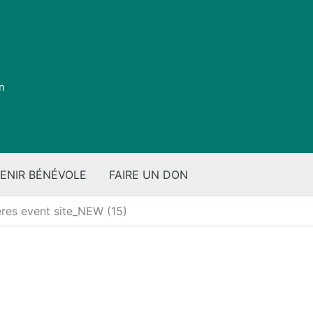
on
ENIR BÉNÉVOLE
FAIRE UN DON
̀res event site_NEW (15)