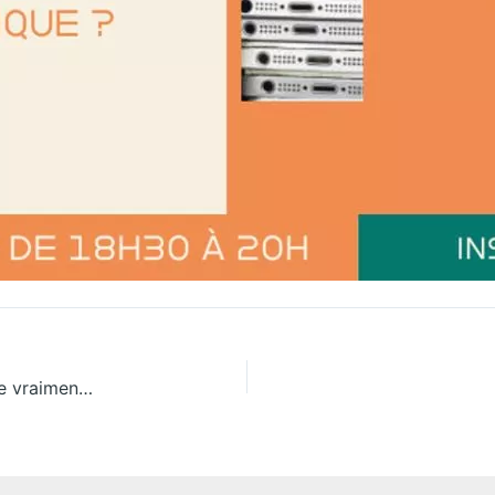
Table ronde : « Consommer sans posséder, est-ce vraiment écologique ? »