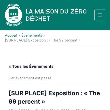
Aller
au
La Maison du Zéro
contenu
Déchet
Accueil
Évènements
[SUR PLACE] Exposition : « The 99 percent »
« Tous les Évènements
Cet évènement est passé.
[SUR PLACE] Exposition : « The
99 percent »