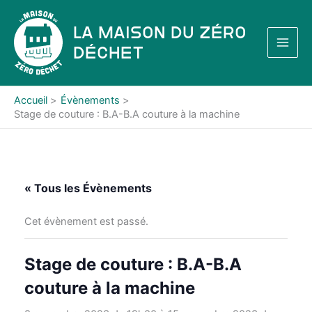
Aller
au
La Maison du Zéro
contenu
Déchet
Accueil
Évènements
Stage de couture : B.A-B.A couture à la machine
« Tous les Évènements
Cet évènement est passé.
Stage de couture : B.A-B.A
couture à la machine