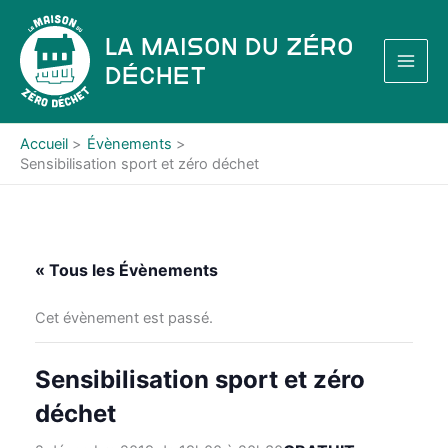
Aller
au
La Maison du Zéro
contenu
Déchet
Accueil
Évènements
Sensibilisation sport et zéro déchet
« Tous les Évènements
Cet évènement est passé.
Sensibilisation sport et zéro
déchet