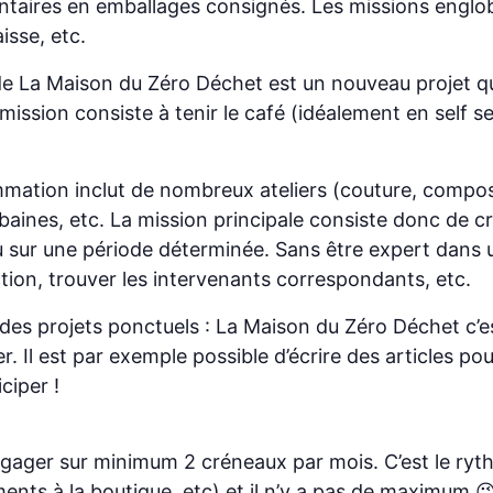
ntaires en emballages consignés. Les missions englobent
isse, etc.
if de La Maison du Zéro Déchet est un nouveau projet
ssion consiste à tenir le café (idéalement en self se
mmation inclut de nombreux ateliers (couture, compost
aines, etc. La mission principale consiste donc de c
 sur une période déterminée. Sans être expert dans un 
tion, trouver les intervenants correspondants, etc.
u des projets ponctuels : La Maison du Zéro Déchet c’
 Il est par exemple possible d’écrire des articles po
ciper !
gager sur minimum 2 créneaux par mois. C’est le ryt
ents à la boutique, etc) et il n’y a pas de maximum 