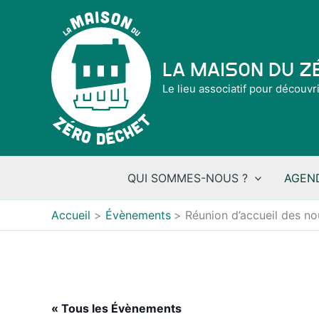
Aller
au
contenu
La Maison du 
Le lieu associatif pour découvr
QUI SOMMES-NOUS ?
AGEN
Accueil
Évènements
Réunion d’accueil des n
« Tous les Évènements