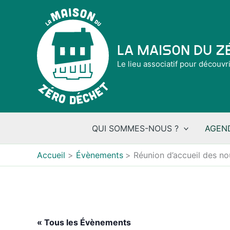
Aller
au
contenu
La Maison du 
Le lieu associatif pour découvr
QUI SOMMES-NOUS ?
AGEN
Accueil
Évènements
Réunion d’accueil des n
« Tous les Évènements