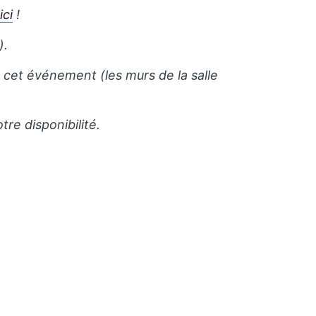
t
ici
!
).
 à cet événement (les murs de la salle
re disponibilité.