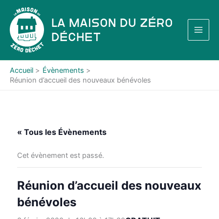
Aller
au
La Maison du Zéro
contenu
Déchet
Accueil
Évènements
Réunion d’accueil des nouveaux bénévoles
« Tous les Évènements
Cet évènement est passé.
Réunion d’accueil des nouveaux
bénévoles