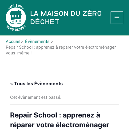
Aller
au
La Maison du Zéro
contenu
Déchet
Accueil
Évènements
Repair School : apprenez à réparer votre électroménager
vous-même !
« Tous les Évènements
Cet évènement est passé.
Repair School : apprenez à
réparer votre électroménager