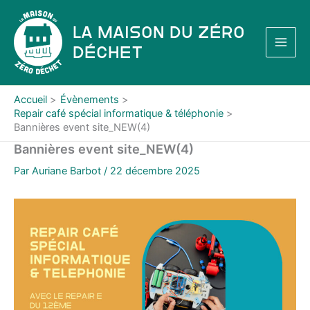
Aller
au
La Maison du Zéro
contenu
Déchet
Accueil
Évènements
Repair café spécial informatique & téléphonie
Bannières event site_NEW(4)
Bannières event site_NEW(4)
Par
Auriane Barbot
/
22 décembre 2025