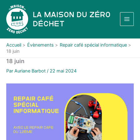
Aller
au
La Maison du Zéro
contenu
Déchet
Accueil
Évènements
Repair café spécial informatique
18 juin
18 juin
Par
Auriane Barbot
/
22 mai 2024