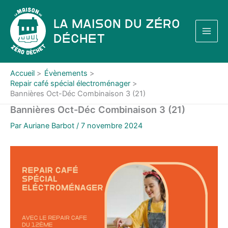
Aller
au
La Maison du Zéro
contenu
Déchet
Accueil
Évènements
Repair café spécial électroménager
Bannières Oct-Déc Combinaison 3 (21)
Bannières Oct-Déc Combinaison 3 (21)
Par
Auriane Barbot
/
7 novembre 2024